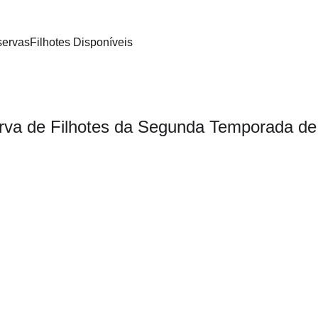
ervas
Filhotes Disponíveis
rva de Filhotes da Segunda Temporada de
Nascidos em 09 de agosto de 2023
Entrega na primeira quinzena de dezembro