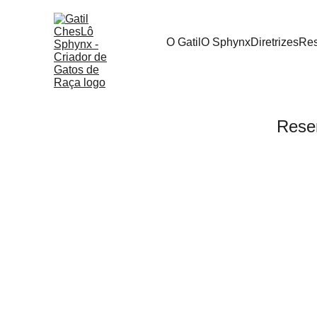
O Gatil
O Sphynx
Diretrizes
Res
Rese